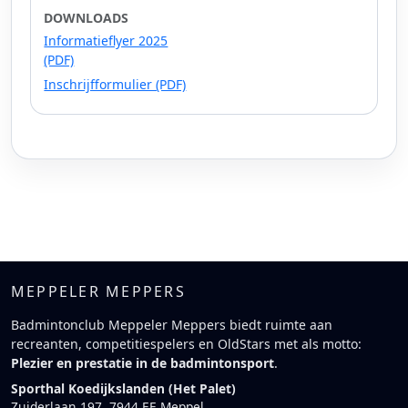
DOWNLOADS
Informatieflyer 2025
(PDF)
Inschrijfformulier (PDF)
MEPPELER MEPPERS
Badmintonclub Meppeler Meppers biedt ruimte aan
recreanten, competitiespelers en OldStars met als motto:
Plezier en prestatie in de badmintonsport
.
Sporthal Koedijkslanden (Het Palet)
Zuiderlaan 197, 7944 EE Meppel