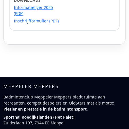
DOWNLOADS
Informatieflyer 2025
(PDF)
Inschrijfformulier (PDF)
MEPPELER MEPPERS
Badmintonclub Meppeler Meppers biedt ruimte aan
recreanten, competitiespelers en OldStars met als motto:
Plezier en prestatie in de badmintonsport
.
Sporthal Koedijkslanden (Het Palet)
Zuiderlaan 197, 7944 EE Meppel