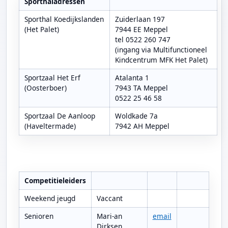
Sporthaladressen
Sporthal Koedijkslanden
Zuiderlaan 197
(Het Palet)
7944 EE Meppel
tel 0522 260 747
(ingang via Multifunctioneel
Kindcentrum MFK Het Palet)
Sportzaal Het Erf
Atalanta 1
(Oosterboer)
7943 TA Meppel
0522 25 46 58
Sportzaal De Aanloop
Woldkade 7a
(Haveltermade)
7942 AH Meppel
Competitieleiders
Weekend jeugd
Vaccant
Senioren
Mari-an
email
Dirksen