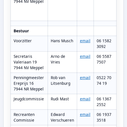
7944 NV Meppel
Bestuur
Voorzitter
Hans Musch
email
06 1582
3092
Secretaris
Arno de
email
06 5587
Valeriaan 19
Vries
7507
7944 NV Meppel
Penningmeester
Rob van
email
0522 70
Ereprijs 16
Litsenburg
74 19
7944 NR Meppel
Jeugdcommissie
Rudi Mast
email
06 1367
2552
Recreanten
Edward
email
06 1937
Commissie
Verschueren
3518