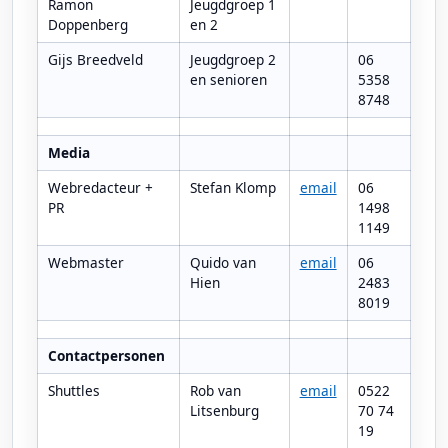
Ramon
Jeugdgroep 1
Doppenberg
en 2
Gijs Breedveld
Jeugdgroep 2
06
en senioren
5358
8748
Media
Webredacteur +
Stefan Klomp
email
06
PR
1498
1149
Webmaster
Quido van
email
06
Hien
2483
8019
Contactpersonen
Shuttles
Rob van
email
0522
Litsenburg
70 74
19