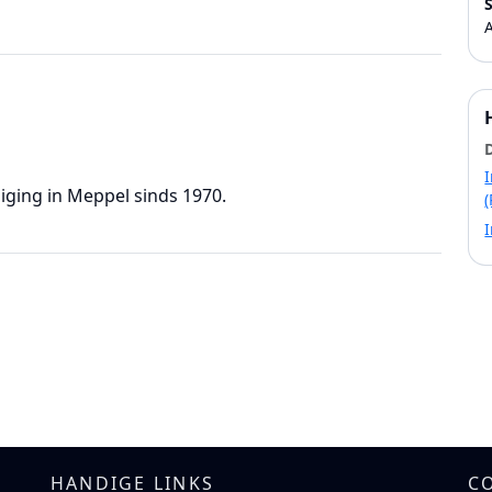
ging in Meppel sinds 1970.
(
I
HANDIGE LINKS
C