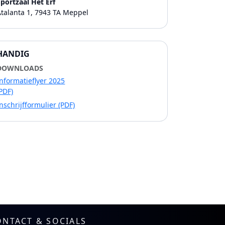
Sportzaal Het Erf
Atalanta 1, 7943 TA Meppel
HANDIG
DOWNLOADS
Informatieflyer 2025
PDF)
nschrijfformulier (PDF)
ONTACT & SOCIALS