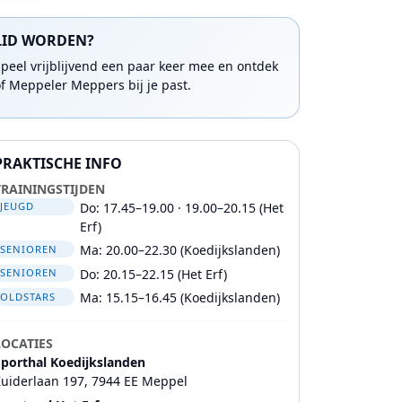
LID WORDEN?
Speel vrijblijvend een paar keer mee en ontdek
of Meppeler Meppers bij je past.
PRAKTISCHE INFO
TRAININGSTIJDEN
Do: 17.45–19.00 · 19.00–20.15 (Het
JEUGD
Erf)
Ma: 20.00–22.30 (Koedijkslanden)
SENIOREN
Do: 20.15–22.15 (Het Erf)
SENIOREN
Ma: 15.15–16.45 (Koedijkslanden)
OLDSTARS
LOCATIES
Sporthal Koedijkslanden
Zuiderlaan 197, 7944 EE Meppel