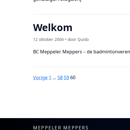
Welkom
12 oktober 2006 • door Quido
BC Meppeler Meppers – de badmintonvereni
Berichten
Vorige
1
…
58
59
60
paginering
MEPPELER MEPPERS