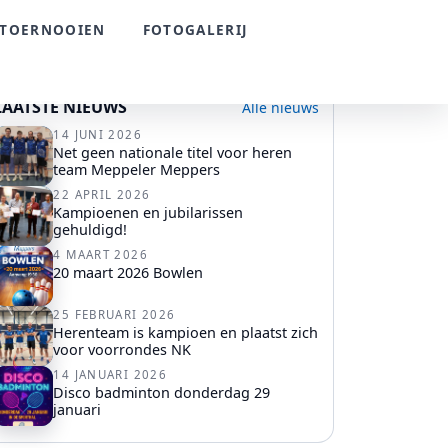
TOERNOOIEN
FOTOGALERIJ
LAATSTE NIEUWS
Alle nieuws
14 JUNI 2026
Net geen nationale titel voor heren
team Meppeler Meppers
22 APRIL 2026
Kampioenen en jubilarissen
gehuldigd!
4 MAART 2026
20 maart 2026 Bowlen
25 FEBRUARI 2026
Herenteam is kampioen en plaatst zich
voor voorrondes NK
14 JANUARI 2026
Disco badminton donderdag 29
januari