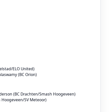
selstad/ELO United)
laswamy (BC Orion)
derson (BC Drachten/Smash Hoogeveen)
h Hoogeveen/SV Meteoor)