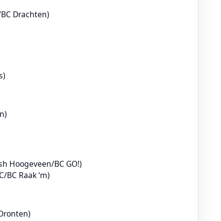
BC Drachten)
s)
n)
sh Hoogeveen/BC GO!)
C/BC Raak ‘m)
Dronten)