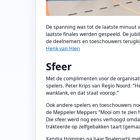
De spanning was tot de laatste minuut v
laatste finales werden gespeeld. De j
de deelnemers en toeschouwers terugkij
Henk van Hien
Sfeer
Met de complimenten voor de organisatie
spelers. Peter Krips van Regio Noord: “He
wanklank, en dat staat voorop.”
Ook andere spelers en toeschouwers no
de Meppeler Meppers “Mooi om te zien h
Die sfeer werd nog eens verhoogd omda
trakteerde op zelfgebakken taart (gemaa
Xandra Hommes na haar finalepartij met