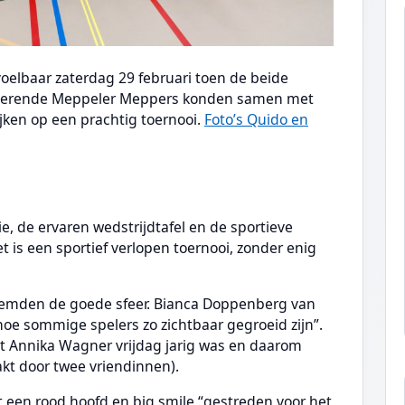
oelbaar zaterdag 29 februari toen de beide
ubilerende Meppeler Meppers konden samen met
ken op een prachtig toernooi.
Foto’s Quido en
, de ervaren wedstrijdtafel en de sportieve
t is een sportief verlopen toernooi, zonder enig
emden de goede sfeer. Bianca Doppenberg van
oe sommige spelers zo zichtbaar gegroeid zijn”.
t Annika Wagner vrijdag jarig was en daarom
kt door twee vriendinnen).
 een rood hoofd en big smile “gestreden voor het