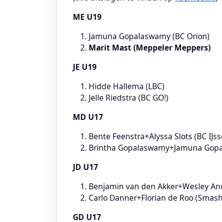
ME U19
Jamuna Gopalaswamy (BC Orion)
Marit Mast (Meppeler Meppers)
JE U19
Hidde Hallema (LBC)
Jelle Riedstra (BC GO!)
MD U17
Bente Feenstra+Alyssa Slots (BC IJs
Brintha Gopalaswamy+Jamuna Gopa
JD U17
Benjamin van den Akker+Wesley An
Carlo Danner+Florian de Roo (Smas
GD U17