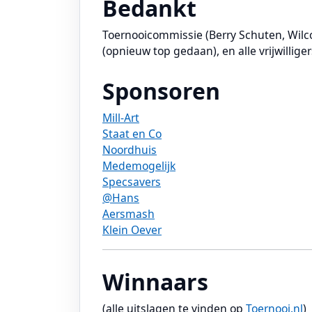
Bedankt
Toernooicommissie (Berry Schuten, Wilc
(opnieuw top gedaan), en alle vrijwillige
Sponsoren
Mill-Art
Staat en Co
Noordhuis
Medemogelijk
Specsavers
@Hans
Aersmash
Klein Oever
Winnaars
(alle uitslagen te vinden op
Toernooi.nl
)