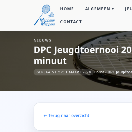
HOME
ALGEMEEN
JE
CONTACT
NIEUWS
DPC Jeugdtoernooi 20
minuut
Home
/
DPC Jeugdtoe
GEPLAATST OP: 1 MAART 2020
← Terug naar overzicht