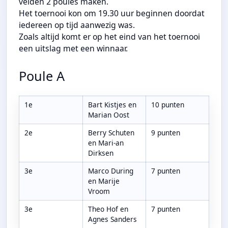
velden 2 poules maken.
Het toernooi kon om 19.30 uur beginnen doordat
iedereen op tijd aanwezig was.
Zoals altijd komt er op het eind van het toernooi
een uitslag met een winnaar.
Poule A
1e
Bart Kistjes en
10 punten
Marian Oost
2e
Berry Schuten
9 punten
en Mari-an
Dirksen
3e
Marco During
7 punten
en Marije
Vroom
3e
Theo Hof en
7 punten
Agnes Sanders