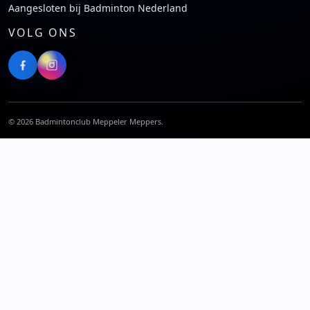
Aangesloten bij Badminton Nederland
VOLG ONS
©
2026
Badmintonclub Meppeler Meppers.