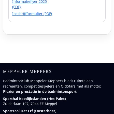
Informatieflyer 2025
(PDF)
Inschrijfformulier (PDF)
MEPPELER MEPPERS
Badmintonclub Meppeler Meppers biedt ruimte aan
recreanten, competitiespelers en OldStars met als motto:
Plezier en prestatie in de badmintonsport
.
Sporthal Koedijkslanden (Het Palet)
Zuiderlaan 197, 7944 EE Meppel
Sportzaal Het Erf (Oosterboer)