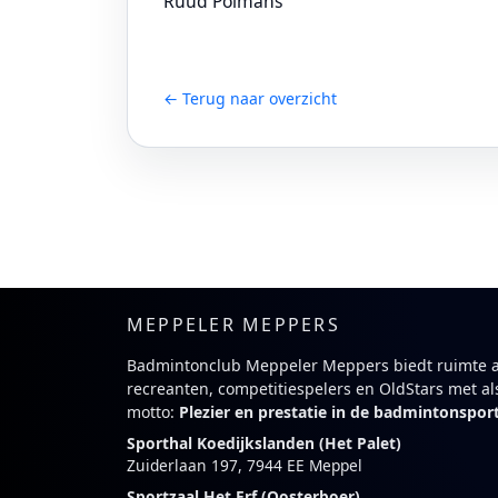
Ruud Polmans
← Terug naar overzicht
MEPPELER MEPPERS
Badmintonclub Meppeler Meppers biedt ruimte 
recreanten, competitiespelers en OldStars met al
motto:
Plezier en prestatie in de badmintonspor
Sporthal Koedijkslanden (Het Palet)
Zuiderlaan 197, 7944 EE Meppel
Sportzaal Het Erf (Oosterboer)