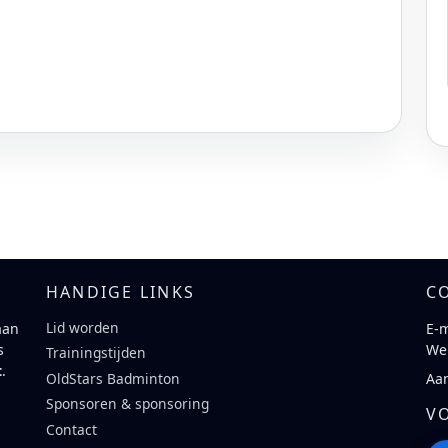
HANDIGE LINKS
C
Lid worden
aan
E-m
s
We
Trainingstijden
t
.
Aa
OldStars Badminton
Sponsoren & sponsoring
V
Contact