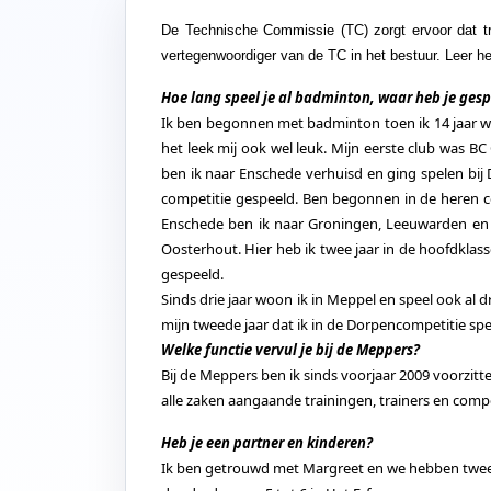
De Technische Commissie (TC) zorgt ervoor dat tra
vertegenwoordiger van de TC in het bestuur. Leer h
Hoe lang speel je al badminton, waar heb je gesp
Ik ben begonnen met badminton toen ik 14 jaar wa
het leek mij ook wel leuk. Mijn eerste club was BC 
ben ik naar Enschede verhuisd en ging spelen bij D
competitie gespeeld. Ben begonnen in de heren com
Enschede ben ik naar Groningen, Leeuwarden en B
Oosterhout. Hier heb ik twee jaar in de hoofdklass
gespeeld.
Sinds drie jaar woon ik in Meppel en speel ook al dr
mijn tweede jaar dat ik in de Dorpencompetitie spe
Welke functie vervul je bij de Meppers?
Bij de Meppers ben ik sinds voorjaar 2009 voorzitt
alle zaken aangaande trainingen, trainers en comp
Heb je een partner en kinderen?
Ik ben getrouwd met Margreet en we hebben twee 