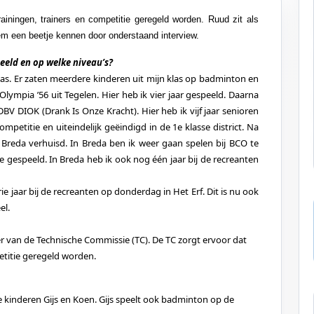
iningen, trainers en competitie geregeld worden. Ruud zit als
em een beetje kennen door onderstaand interview.
eeld en op welke niveau’s?
s. Er zaten meerdere kinderen uit mijn klas op badminton en
Olympia ’56 uit Tegelen. Hier heb ik vier jaar gespeeld. Daarna
BV DIOK (Drank Is Onze Kracht). Hier heb ik vijf jaar senioren
petitie en uiteindelijk geëindigd in de 1e klasse district. Na
reda verhuisd. In Breda ben ik weer gaan spelen bij BCO te
e gespeeld. In Breda heb ik ook nog één jaar bij de recreanten
ie jaar bij de recreanten op donderdag in Het Erf. Dit is nu ook
el.
er van de Technische Commissie (TC). De TC zorgt ervoor dat
etitie geregeld worden.
kinderen Gijs en Koen. Gijs speelt ook badminton op de