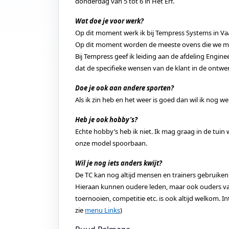
donderdag van 5 tot 6 in Het Erf.
Wat doe je voor werk?
Op dit moment werk ik bij Tempress Systems in Vaa
Op dit moment worden de meeste ovens die we mak
Bij Tempress geef ik leiding aan de afdeling Engin
dat de specifieke wensen van de klant in de ontw
Doe je ook aan andere sporten?
Als ik zin heb en het weer is goed dan wil ik nog we
Heb je ook hobby’s?
Echte hobby’s heb ik niet. Ik mag graag in de tuin
onze model spoorbaan.
Wil je nog iets anders kwijt?
De TC kan nog altijd mensen en trainers gebruiken.
Hieraan kunnen oudere leden, maar ook ouders va
toernooien, competitie etc. is ook altijd welkom. In
zie
menu Links
)