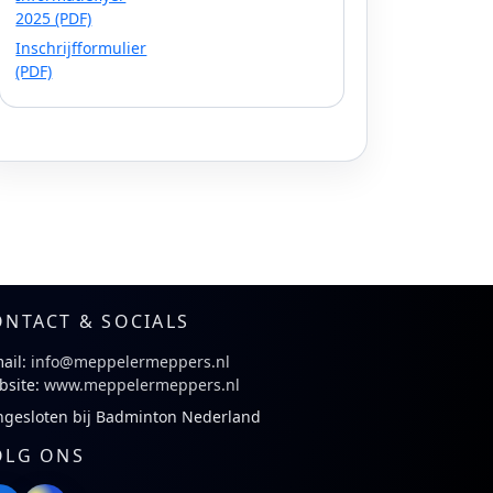
2025 (PDF)
Inschrijfformulier
(PDF)
ONTACT & SOCIALS
ail:
info@meppelermeppers.nl
bsite:
www.meppelermeppers.nl
ngesloten bij Badminton Nederland
OLG ONS