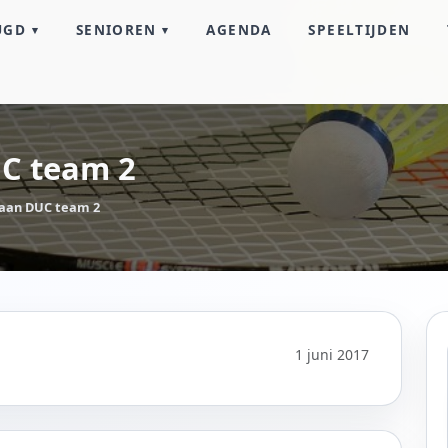
UGD
SENIOREN
AGENDA
SPEELTIJDEN
UC team 2
g aan DUC team 2
1 juni 2017