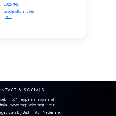
2025 (PDF)
Inschrijfformulier
(PDF)
ONTACT & SOCIALS
ail:
info@meppelermeppers.nl
bsite:
www.meppelermeppers.nl
ngesloten bij Badminton Nederland