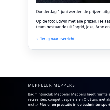
Donderdag 1 juni werden de prijzen uitg
Op de foto Edwin met alle prijzen.
Helaas
team bestaande uit Ingrid, Joke, Arno en
← Terug naar overzicht
MEPPELER MEPPERS
Badmintonclub Meppeler Meppers biedt ruimte 
recreanten, competitiespelers en OldStars met al
motto:
Plezier en prestatie in de badmintonspor