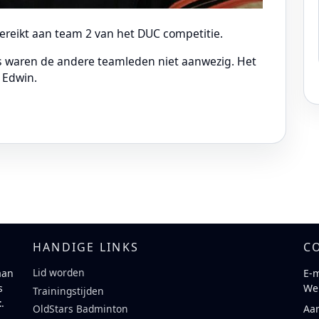
ereikt aan team 2 van het DUC competitie.
 waren de andere teamleden niet aanwezig. Het
 Edwin.
HANDIGE LINKS
C
Lid worden
aan
E-m
s
We
Trainingstijden
t
.
Aa
OldStars Badminton