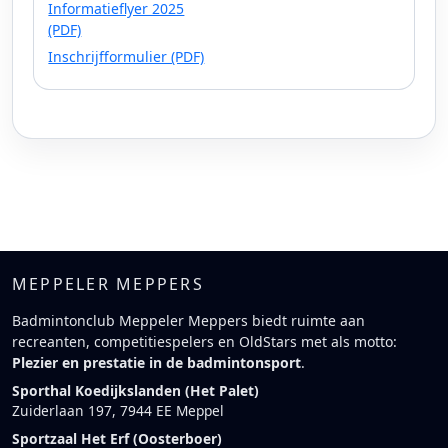
Informatieflyer 2025
(PDF)
Inschrijfformulier (PDF)
MEPPELER MEPPERS
Badmintonclub Meppeler Meppers biedt ruimte aan
recreanten, competitiespelers en OldStars met als motto:
Plezier en prestatie in de badmintonsport
.
Sporthal Koedijkslanden (Het Palet)
Zuiderlaan 197, 7944 EE Meppel
Sportzaal Het Erf (Oosterboer)