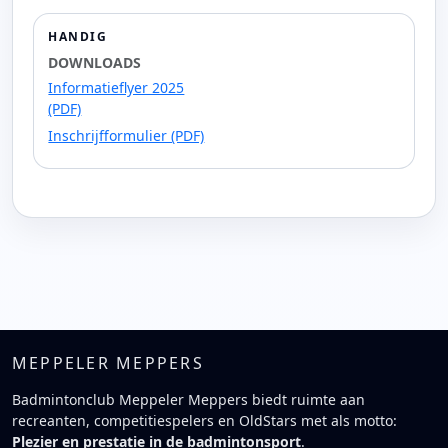
HANDIG
DOWNLOADS
Informatieflyer 2025
(PDF)
Inschrijfformulier (PDF)
MEPPELER MEPPERS
Badmintonclub Meppeler Meppers biedt ruimte aan
recreanten, competitiespelers en OldStars met als motto:
Plezier en prestatie in de badmintonsport
.