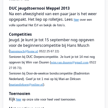
DUC jeugdtoernooi Meppel 2013
Na een afwezigheid van een paar jaar is het weer
opgepakt. Het liep op rolletjes. Lees
hier
over een
volle sporthal Het Erf en bekijk de foto’s.
Competities
Jeugd. Je kunt je tot 15 september nog opgeven
voor de beginnerscompetitie bij Hans Musch
(
hansmusch@home.nl
0522 25 67 22)
Senioren bij DUC Dorpencompetitie. Je kunt je tot 14 mei nog
opgeven bij Wim van Duuren (
wim.van.duuren@gmail.com
0522
.
27 05 73)
Senioren bij Door-de-weekse bondscompetitie (Badminton
Nederland). Geef je tot 1 mei op bij Mari-an Dirksen
(
mariandirksen@online.nl
).
Toernooien
Kijk
hier
op onze site voor heel veel toernooien.