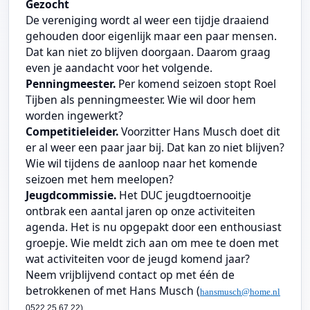
Gezocht
De vereniging wordt al weer een tijdje draaiend
gehouden door eigenlijk maar een paar mensen.
Dat kan niet zo blijven doorgaan. Daarom graag
even je aandacht voor het volgende.
Penningmeester.
Per komend seizoen stopt Roel
Tijben als penningmeester. Wie wil door hem
worden ingewerkt?
Competitieleider.
Voorzitter Hans Musch doet dit
er al weer een paar jaar bij. Dat kan zo niet blijven?
Wie wil tijdens de aanloop naar het komende
seizoen met hem meelopen?
Jeugdcommissie.
Het DUC jeugdtoernooitje
ontbrak een aantal jaren op onze activiteiten
agenda. Het is nu opgepakt door een enthousiast
groepje. Wie meldt zich aan om mee te doen met
wat activiteiten voor de jeugd komend jaar?
Neem vrijblijvend contact op met één de
betrokkenen of met Hans Musch (
hansmusch@home.nl
0522 25 67 22)