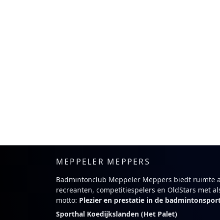
MEPPELER MEPPERS
Badmintonclub Meppeler Meppers biedt ruimte 
recreanten, competitiespelers en OldStars met al
motto:
Plezier en prestatie in de badmintonspor
Sporthal Koedijkslanden (Het Palet)