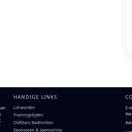
HANDIGE LINKS
C
Lid worden
aan
E-m
s
We
Trainingstijden
t
.
Aa
OldStars Badminton
Sponsoren & sponsoring