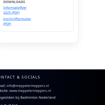
DOWNLOADS
Informatieflyer
2025 (PDF)
Inschrijfformulier
(PDF)
ONTACT & SOCIALS
ail:
info@meppelermeppers.nl
bsite:
www.meppelermeppers.nl
ngesloten bij Badminton Nederland