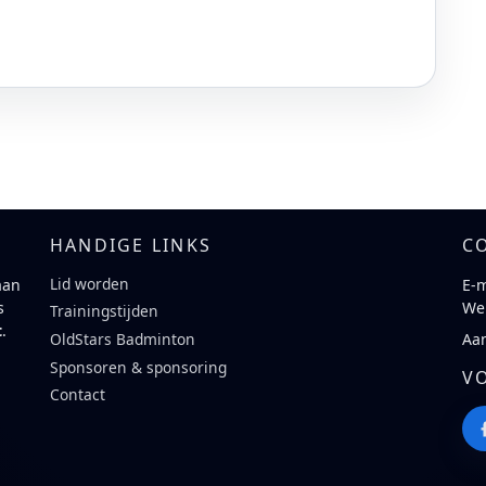
HANDIGE LINKS
C
Lid worden
aan
E-m
s
We
Trainingstijden
t
.
Aa
OldStars Badminton
Sponsoren & sponsoring
V
Contact