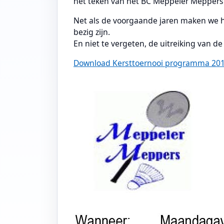
het teken van het BC Meppeler Meppers t
Net als de voorgaande jaren maken we he
bezig zijn.
En niet te vergeten, de uitreiking van de 
Download Kersttoernooi programma 20