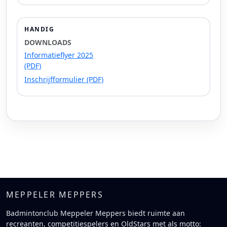
HANDIG
DOWNLOADS
Informatieflyer 2025
(PDF)
Inschrijfformulier (PDF)
MEPPELER MEPPERS
Badmintonclub Meppeler Meppers biedt ruimte aan
recreanten, competitiespelers en OldStars met als motto: