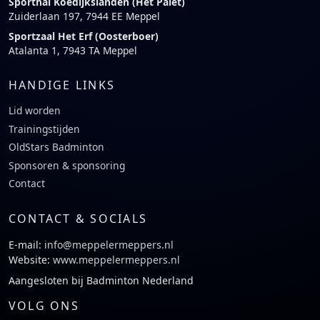
Sporthal Koedijkslanden (Het Palet)
Zuiderlaan 197, 7944 EE Meppel
Sportzaal Het Erf (Oosterboer)
Atalanta 1, 7943 TA Meppel
HANDIGE LINKS
Lid worden
Trainingstijden
OldStars Badminton
Sponsoren & sponsoring
Contact
CONTACT & SOCIALS
E-mail:
info@meppelermeppers.nl
Website:
www.meppelermeppers.nl
Aangesloten bij Badminton Nederland
VOLG ONS