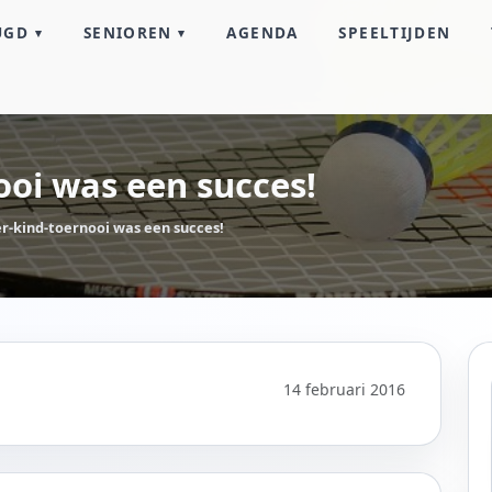
UGD
SENIOREN
AGENDA
SPEELTIJDEN
ooi was een succes!
r-kind-toernooi was een succes!
14 februari 2016