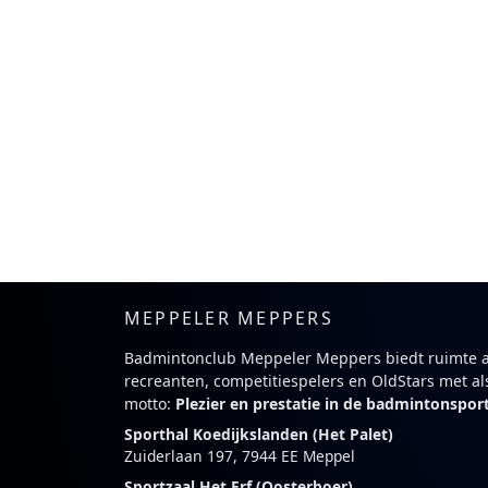
MEPPELER MEPPERS
Badmintonclub Meppeler Meppers biedt ruimte 
recreanten, competitiespelers en OldStars met al
motto:
Plezier en prestatie in de badmintonspor
Sporthal Koedijkslanden (Het Palet)
Zuiderlaan 197, 7944 EE Meppel
Sportzaal Het Erf (Oosterboer)