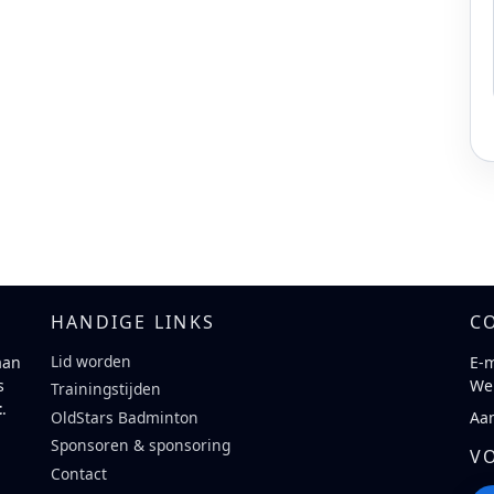
HANDIGE LINKS
C
Lid worden
aan
E-m
s
We
Trainingstijden
t
.
Aa
OldStars Badminton
Sponsoren & sponsoring
V
Contact