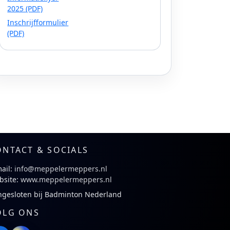
2025 (PDF)
Inschrijfformulier
(PDF)
ONTACT & SOCIALS
ail:
info@meppelermeppers.nl
bsite:
www.meppelermeppers.nl
ngesloten bij Badminton Nederland
OLG ONS