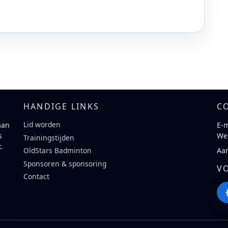
HANDIGE LINKS
C
Lid worden
aan
E-m
s
We
Trainingstijden
t
.
Aa
OldStars Badminton
Sponsoren & sponsoring
V
Contact