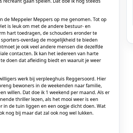
s recreant gaan spelen. Dat doe ik nog steeds
 van de Meppeler Meppers op me genomen. Tot op
Het is leuk om met de andere bestuur- en
rm hart toedragen, de schouders eronder te
 sporters-overdag de mogelijkheid te bieden
 ontmoet je ook veel andere mensen die dezelfde
iale contacten. Ik kan het iedereen van harte
 te doen dat afleiding biedt en waaruit je weer
illigers werk bij verpleeghuis Reggersoord. Hier
 breng bewoners in de weekenden naar familie,
n willen. Dat doe ik 1 weekend per maand. Als er
nende thriller lezen, als het mooi weer is een
r in de tuin liggen en een oogje dicht doen. Wat
ok nog bij maar dat zal ook nog wel lukken.