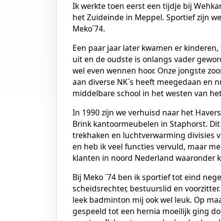
Ik werkte toen eerst een tijdje bij Weh
het Zuideinde in Meppel. Sportief zijn w
Meko´74.
Een paar jaar later kwamen er kinderen,
uit en de oudste is onlangs vader gewo
wel even wennen hoor. Onze jongste zoo
aan diverse NK´s heeft meegedaan en nu 
middelbare school in het westen van het
In 1990 zijn we verhuisd naar het Haver
Brink kantoormeubelen in Staphorst. Di
trekhaken en luchtverwarming divisies van
en heb ik veel functies vervuld, maar m
klanten in noord Nederland waaronder k
Bij Meko ´74 ben ik sportief tot eind nege
scheidsrechter, bestuurslid en voorzitte
leek badminton mij ook wel leuk. Op maa
gespeeld tot een hernia moeilijk ging do