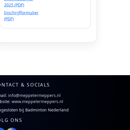
2025 (PDF)
Inschrijfformulier
(PDF)
ONTACT & SOCIALS
ail:
info@meppelermeppers.nl
bsite:
www.meppelermeppers.nl
ngesloten bij Badminton Nederland
OLG ONS