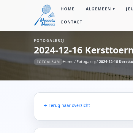
HOME
ALGEMEEN
JE
CONTACT
FOTOGALERIJ
2024-12-16 Kersttoer
Home
/
Fotogalerij
/
2024-12-16 Kerstt
FOTOALBUM
← Terug naar overzicht