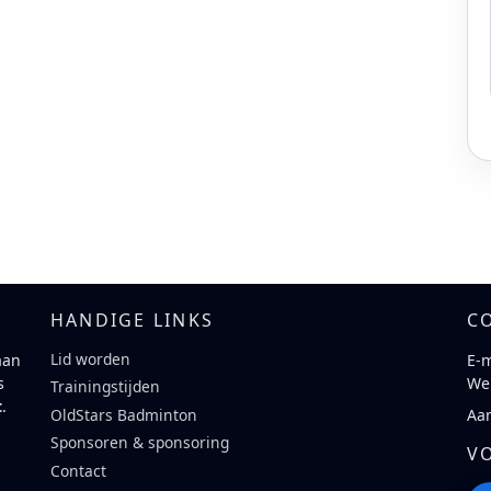
HANDIGE LINKS
C
Lid worden
aan
E-m
s
We
Trainingstijden
t
.
Aa
OldStars Badminton
Sponsoren & sponsoring
V
Contact