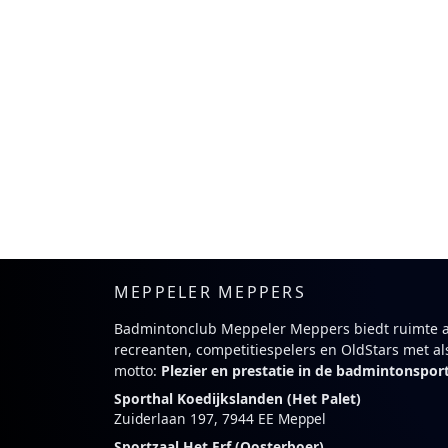
MEPPELER MEPPERS
Badmintonclub Meppeler Meppers biedt ruimte 
recreanten, competitiespelers en OldStars met al
motto:
Plezier en prestatie in de badmintonspor
Sporthal Koedijkslanden (Het Palet)
Zuiderlaan 197, 7944 EE Meppel
Sportzaal Het Erf (Oosterboer)