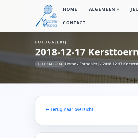
HOME
ALGEMEEN
JE
CONTACT
FOTOGALERIJ
2018-12-17 Kersttoer
Home
/
Fotogalerij
/
2018-12-17 Kerstt
FOTOALBUM
← Terug naar overzicht