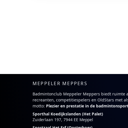
MEPPELER MEPPERS
Badmintonclub Meppeler Meppers biedt ruimte 
recreanten, competitiespelers en OldStars met al
motto:
Plezier en prestatie in de badmintonspor
Sporthal Koedijkslanden (Het Palet)
Zuiderlaan 197, 7944 EE Meppel
Sportzaal Het Erf (Oosterboer)