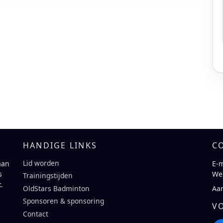
HANDIGE LINKS
C
Lid worden
aan
E-m
s
We
Trainingstijden
t
.
Aa
OldStars Badminton
Sponsoren & sponsoring
V
Contact