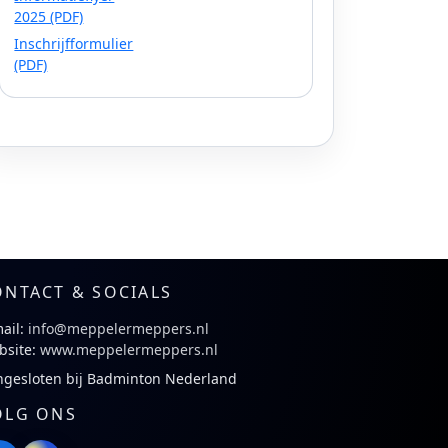
2025 (PDF)
Inschrijfformulier
(PDF)
ONTACT & SOCIALS
ail:
info@meppelermeppers.nl
bsite:
www.meppelermeppers.nl
ngesloten bij Badminton Nederland
OLG ONS