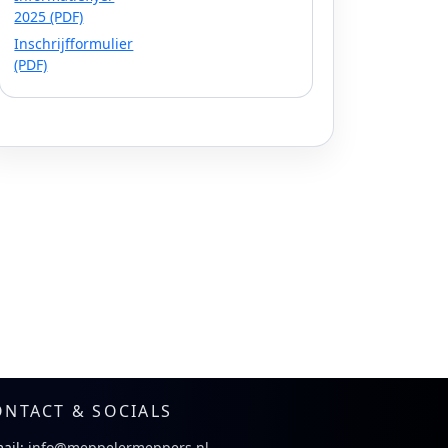
2025 (PDF)
Inschrijfformulier
(PDF)
ONTACT & SOCIALS
ail:
info@meppelermeppers.nl