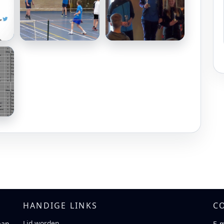
HANDIGE LINKS
C
Lid worden
aan
E-m