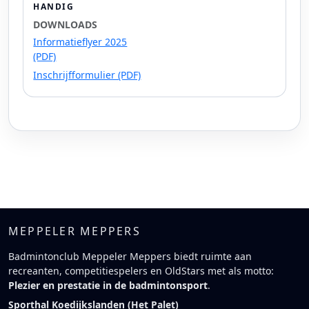
HANDIG
DOWNLOADS
Informatieflyer 2025
(PDF)
Inschrijfformulier (PDF)
MEPPELER MEPPERS
Badmintonclub Meppeler Meppers biedt ruimte aan
recreanten, competitiespelers en OldStars met als motto:
Plezier en prestatie in de badmintonsport
.
Sporthal Koedijkslanden (Het Palet)