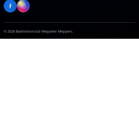
©
2026
Badmintonclub Meppeler Meppers.