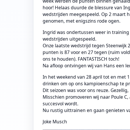
week werden de punten binnen gehaald e
hoor! Helaas duurde de blessure van Ing
wedstrijden meegespeeld. Op 2 maart he
genomen, met enigszins rode ogen.
Ingrid was ondertussen weer in training
wedstrijden uitgespeeld.
Onze laatste wedstrijd tegen Steenwijk 2
punten is 87 voor en 27 tegen (ruim v
ons te houden). FANTASTISCH toch!
Na afloop ontvingen wij van Hans een len
In het weekend van 28 april tot en met 
drinken om op ons kampioenschap te pr
Dit seizoen was voor ons reuze. Gezellig
Misschien promoveren wij naar Poule C, 
succesvol wordt.
Nu rustig uittrainen en gaan genieten 
Joke Musch