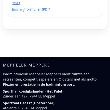
(PDF)
Inschrijfformulier (PDF)
MEPPELER MEPPERS
Badmintonclub Meppeler Meppers biedt ruimte aan
recreanten, competitiespelers en OldStars met als motto:
Plezier en prestatie in de badmintonsport
.
Sporthal Koedijkslanden (Het Palet)
Zuiderlaan 197, 7944 EE Meppel
Sportzaal Het Erf (Oosterboer)
Atalanta 1, 7943 TA Meppel