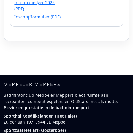
Informatieflyer 2025
(PDF)
Inschrijfformulier (PDF)
MEPPELER MEPPERS
Badmintonclub Meppeler Meppers biedt ruimte aan
recreanten, competitiespelers en OldStars met als motto:
Plezier en prestatie in de badmintonsport
.
Sporthal Koedijkslanden (Het Palet)
Zuiderlaan 197, 7944 EE Meppel
Sportzaal Het Erf (Oosterboer)