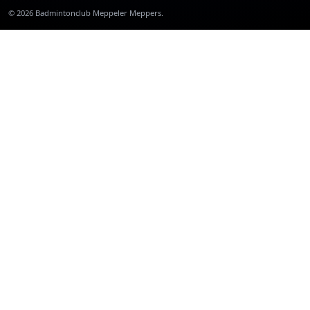
©
2026
Badmintonclub Meppeler Meppers.