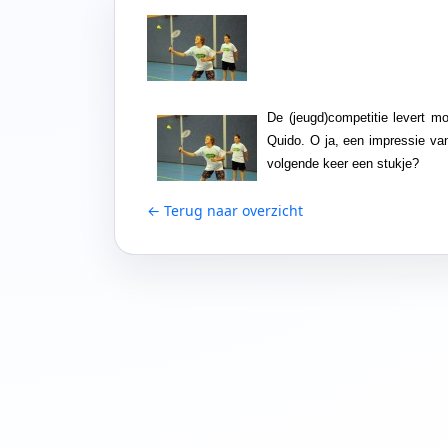
De (jeugd)competitie levert m
Quido. O ja, een impressie van
volgende keer een stukje?
← Terug naar overzicht