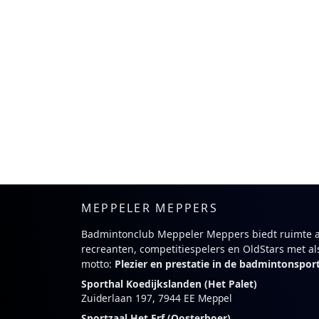
MEPPELER MEPPERS
Badmintonclub Meppeler Meppers biedt ruimte 
recreanten, competitiespelers en OldStars met al
motto:
Plezier en prestatie in de badmintonspor
Sporthal Koedijkslanden (Het Palet)
Zuiderlaan 197, 7944 EE Meppel
Sportzaal Het Erf (Oosterboer)