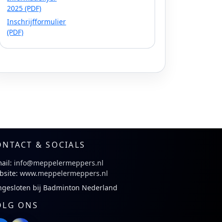
2025 (PDF)
Inschrijfformulier
(PDF)
ONTACT & SOCIALS
ail:
info@meppelermeppers.nl
bsite:
www.meppelermeppers.nl
ngesloten bij Badminton Nederland
OLG ONS