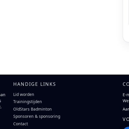
HANDIGE LINKS
C
Lid worden
aan
E-m
s
We
Trainingstijden
t
.
Aa
OldStars Badminton
Sponsoren & sponsoring
V
Contact